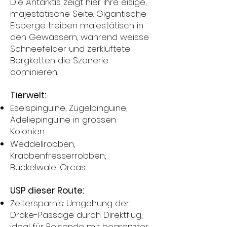
Die Antarktis zeigt hier ihre eisige,
majestätische Seite. Gigantische
Eisberge treiben majestätisch in
den Gewässern, während weisse
Schneefelder und zerklüftete
Bergketten die Szenerie
dominieren.
Tierwelt:
Eselspinguine, Zügelpinguine,
Adeliepinguine in grossen
Kolonien.
Weddellrobben,
Krabbenfresserrobben,
Buckelwale, Orcas.
USP dieser Route:
Zeitersparnis: Umgehung der
Drake-Passage durch Direktflug,
ideal für Reisende mit begrenzter