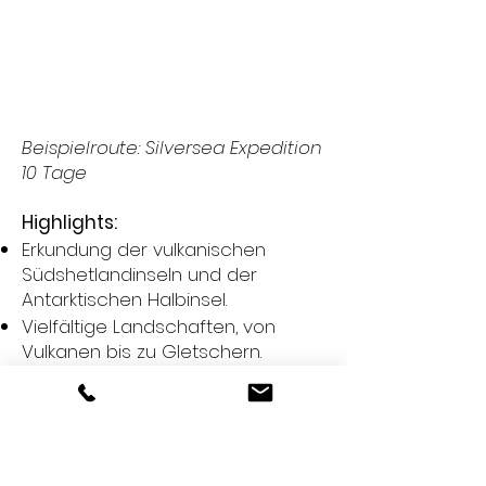
​Beispielroute: Silversea Expedition
10 Tage
Highlights:
Erkundung der vulkanischen
Südshetlandinseln und der
Antarktischen Halbinsel.
Vielfältige Landschaften, von
Vulkanen bis zu Gletschern.
Pinguinkolonien und historische
Walfangstationen.
Geografische Fixpunkte:
Südshetlandinseln: Vulkanische