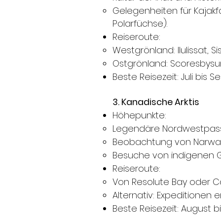
Gelegenheiten für Kaja
Polarfüchse).
Reiseroute:
Westgrönland: Ilulissat, Sis
Ostgrönland: Scoresbysund
Beste Reisezeit: Juli bis 
3. Kanadische Arktis
Höhepunkte:
Legendäre Nordwestpassa
Beobachtung von Narwale
Besuche von indigenen 
Reiseroute:
Von Resolute Bay oder C
Alternativ: Expeditionen 
Beste Reisezeit: August 