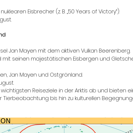
learen Eisbrecher (z. B. „50 Years of Victory“).
gust.
nd
nsel Jan Mayen mit dem aktiven Vulkan Beerenberg.
mit seinen majestätischen Eisbergen und Gletsche
en, Jan Mayen und Ostgrönland.
ugust.
ichtigsten Reiseziele in der Arktis ab und bieten ei
er Tierbeobachtung bis hin zu kulturellen Begegnung
 Expeditionssaison in der Arktis ist je
von April bis Oktober