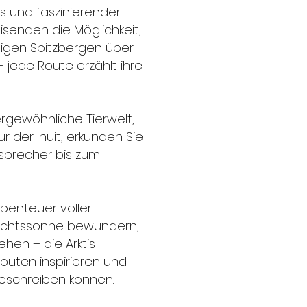
s und faszinierender
eisenden die Möglichkeit,
sigen Spitzbergen über
jede Route erzählt ihre
rgewöhnliche Tierwelt,
r der Inuit, erkunden Sie
isbrecher bis zum
 Abenteuer voller
rnachtssonne bewundern,
ehen – die Arktis
Routen inspirieren und
beschreiben können.