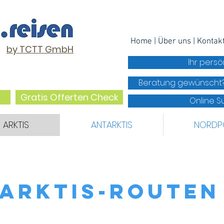
Home
|
Über uns
| K
ontak
by TCTT GmbH
Ihr pers
Beratung gewünscht
Gratis Offerten Check
Online 
ARKTIS
ANTARKTIS
NORDP
ARKTIS-rOUTEN