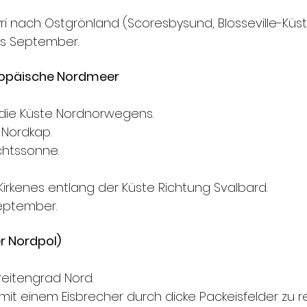
ri nach Ostgrönland (Scoresbysund, Blosseville-Küst
bis September.
ropäische Nordmeer
die Küste Nordnorwegens.
 Nordkap.
chtssonne.
irkenes entlang der Küste Richtung Svalbard.
September.
r Nordpol)
reitengrad Nord.
 mit einem Eisbrecher durch dicke Packeisfelder zu re