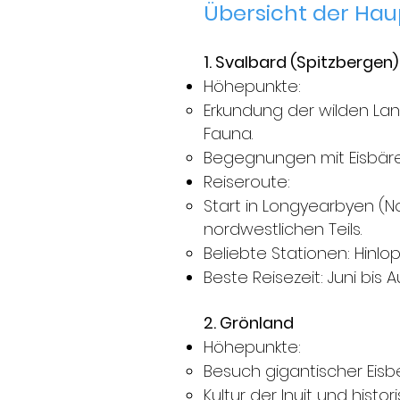
Übersicht der Haup
1. Svalbard (Spitzbergen)
Höhepunkte:
Erkundung der wilden Lan
Fauna.
Begegnungen mit Eisbären
Reiseroute:
Start in Longyearbyen (
nordwestlichen Teils.
Beliebte Stationen: Hinlo
Beste Reisezeit: Juni bis A
2. Grönland
Höhepunkte:
Besuch gigantischer Eis
Kultur der Inuit und histo