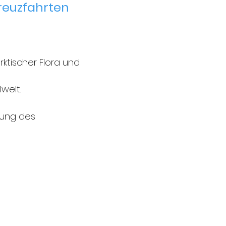
kreuzfahrten
ktischer Flora und
welt.
dung des