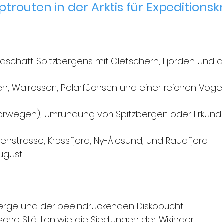
trouten in der Arktis für Expeditions
dschaft Spitzbergens mit Gletschern, Fjorden und ar
, Walrossen, Polarfüchsen und einer reichen Vogel
Norwegen), Umrundung von Spitzbergen oder Erkun
penstrasse, Krossfjord, Ny-Ålesund, und Raudfjord.
ugust.
berge und der beeindruckenden Diskobucht.
rische Stätten wie die Siedlungen der Wikinger.