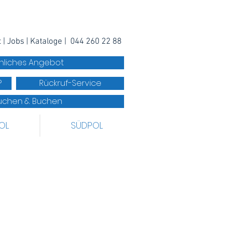
t
|
Jobs
|
Kataloge
|
044 260 22 88
önliches Angebot
?
Rückruf-Service
Suchen & Buchen
OL
SÜDPOL