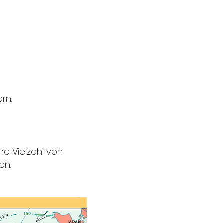
rn.
ne Vielzahl von
en.
 nach Reederei