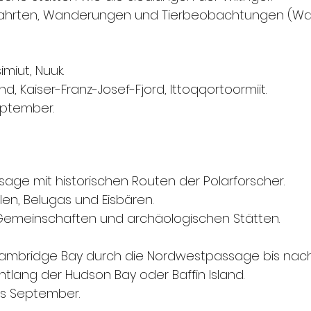
kfahrten, Wanderungen und Tierbeobachtungen (Wa
imiut, Nuuk.
, Kaiser-Franz-Josef-Fjord, Ittoqqortoormiit.
September.
ge mit historischen Routen der Polarforscher.
n, Belugas und Eisbären.
Gemeinschaften und archäologischen Stätten.
ambridge Bay durch die Nordwestpassage bis nach 
entlang der Hudson Bay oder Baffin Island.
bis September.