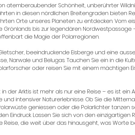
 von atemberaubender Schönheit, unberührter Wildni
zfahrten in diesen nördlichen Breitengraden bieten R
ührten Orte unseres Planeten zu entdecken. Vom ei
e Grönlands bis zur legendären Nordwestpassage – 
fenbart die Magie der Polarregionen.
 Gletscher, beeindruckende Eisberge und eine ausse
se, Narwale und Belugas. Tauchen Sie ein in die Kultu
Polarforscher oder reisen Sie mit einem mächtigen E
 in der Arktis ist mehr als nur eine Reise – es ist ein
 und intensiver Naturerlebnisse. Ob Sie die Mitte
 Polarwüste geniessen oder die Polarlichter tanzen s
den Eindruck. Lassen Sie sich von den einzigartigen 
e Reise, die weit über das hinausgeht, was Worte 