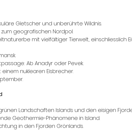
kuläre Gletscher und unberührte Wildnis.
n zum geografischen Nordpol.
naturerbe mit vielfältiger Tierwelt, einschliesslich 
mansk.
tpassage: Ab Anadyr oder Pevek.
 einem nuklearen Eisbrecher.
September.
d
grünen Landschaften Islands und den eisigen Fjord
erende Geothermie-Phänomene in Island.
tung in den Fjorden Grönlands.