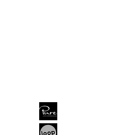
www.polar.reisen
by
TCTT GmbH
Seefeldstr. 128
8008 Zürich | Switzerland
Tel
+41 44 260 22 88